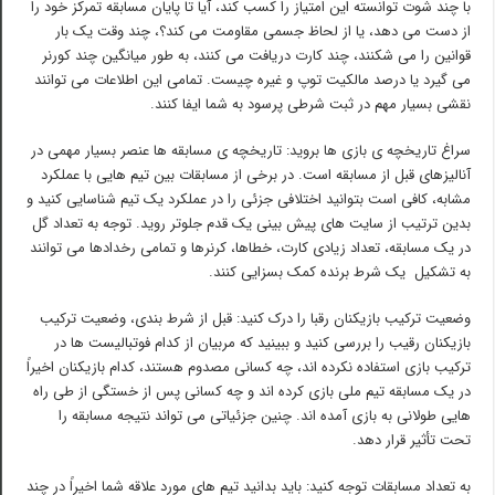
با چند شوت توانسته این امتیاز را کسب کند، آیا تا پایان مسابقه تمرکز خود را
از دست می دهد، یا از لحاظ جسمی مقاومت می کند؟، چند وقت یک بار
قوانین را می شکنند، چند کارت دریافت می کنند، به طور میانگین چند کورنر
می گیرد یا درصد مالکیت توپ و غیره چیست. تمامی این اطلاعات می توانند
نقشی بسیار مهم در ثبت شرطی پرسود به شما ایفا کنند.
سراغ تاریخچه ی بازی ها بروید: تاریخچه ی مسابقه ها عنصر بسیار مهمی در
آنالیزهای قبل از مسابقه است. در برخی از مسابقات بین تیم هایی با عملکرد
مشابه، کافی است بتوانید اختلافی جزئی را در عملکرد یک تیم شناسایی کنید و
بدین ترتیب از سایت های پیش بینی یک قدم جلوتر روید. توجه به تعداد گل
در یک مسابقه، تعداد زیادی کارت، خطاها، کرنرها و تمامی رخدادها می توانند
به تشکیل یک شرط برنده کمک بسزایی کنند.
وضعیت ترکیب بازیکنان رقبا را درک کنید: قبل از شرط بندی، وضعیت ترکیب
بازیکنان رقیب را بررسی کنید و ببینید که مربیان از کدام فوتبالیست ها در
ترکیب بازی استفاده نکرده اند، چه کسانی مصدوم هستند، کدام بازیکنان اخیراً
در یک مسابقه تیم ملی بازی کرده اند و چه کسانی پس از خستگی از طی راه
هایی طولانی به بازی آمده اند. چنین جزئیاتی می تواند نتیجه مسابقه را
تحت تأثیر قرار دهد.
به تعداد مسابقات توجه کنید: باید بدانید تیم های مورد علاقه شما اخیراً در چند