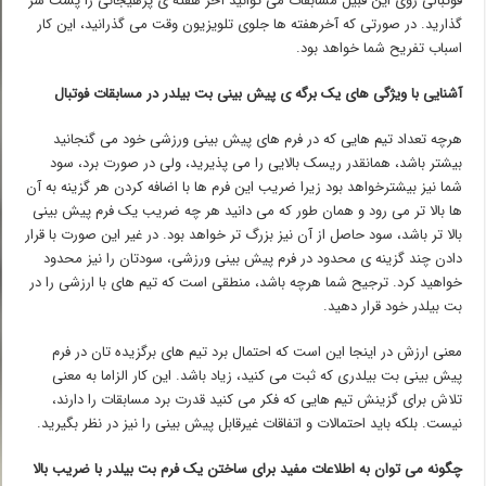
فوتبالی روی این قبیل مسابقات می توانید آخر هفته ی پرهیجانی را پشت سر
گذارید. در صورتی که آخرهفته ها جلوی تلویزیون وقت می گذرانید، این کار
اسباب تفریح شما خواهد بود.
آشنایی با ویژگی های یک برگه ی پیش بینی بت بیلدر در مسابقات فوتبال
هرچه تعداد تیم هایی که در فرم های پیش بینی ورزشی خود می گنجانید
بیشتر باشد، همانقدر ریسک بالایی را می پذیرید، ولی در صورت برد، سود
شما نیز بیشترخواهد بود زیرا ضریب این فرم ها با اضافه کردن هر گزینه به آن
ها بالا تر می رود و همان طور که می دانید هر چه ضریب یک فرم پیش بینی
بالا تر باشد، سود حاصل از آن نیز بزرگ تر خواهد بود. در غیر این صورت با قرار
دادن چند گزینه ی محدود در فرم پیش بینی ورزشی، سودتان را نیز محدود
خواهید کرد. ترجیح شما هرچه باشد، منطقی است که تیم های با ارزشی را در
بت بیلدر خود قرار دهید.
معنی ارزش در اینجا این است که احتمال برد تیم های برگزیده تان در فرم
پیش بینی بت بیلدری که ثبت می کنید، زیاد باشد. این کار الزاما به معنی
تلاش برای گزینش تیم هایی که فکر می کنید قدرت برد مسابقات را دارند،
نیست. بلکه باید احتمالات و اتفاقات غیرقابل پیش بینی را نیز در نظر بگیرید.
چگونه می توان به اطلاعات مفید برای ساختن یک فرم بت بیلدر با ضریب بالا