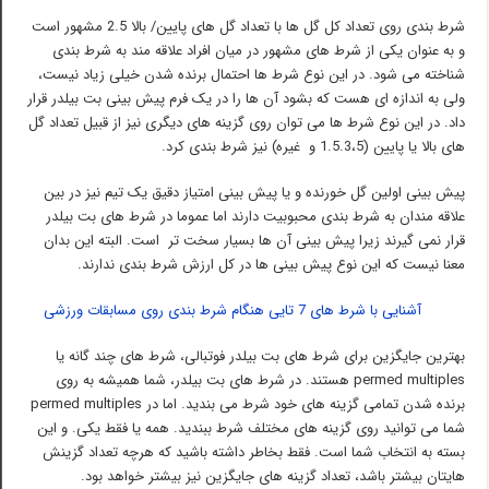
شرط بندی روی تعداد کل گل ها با تعداد گل های پایین/ بالا 2.5 مشهور است
و به عنوان یکی از شرط های مشهور در میان افراد علاقه مند به شرط بندی
شناخته می شود. در این نوع شرط ها احتمال برنده شدن خیلی زیاد نیست،
ولی به اندازه ای هست که بشود آن ها را در یک فرم پیش بینی بت بیلدر قرار
داد. در این نوع شرط ها می توان روی گزینه های دیگری نیز از قبیل تعداد گل
های بالا یا پایین (1.5.3،5 و غیره) نیز شرط بندی کرد.
پیش بینی اولین گل خورنده و یا پیش بینی امتیاز دقیق یک تیم نیز در بین
علاقه مندان به شرط بندی محبوبیت دارند اما عموما در شرط های بت بیلدر
قرار نمی گیرند زیرا پیش بینی آن ها بسیار سخت تر است. البته این بدان
معنا نیست که این نوع پیش بینی ها در کل ارزش شرط بندی ندارند.
آشنایی با شرط های 7 تایی هنگام شرط بندی روی مسابقات ورزشی
بهترین جایگزین برای شرط های بت بیلدر فوتبالی، شرط های چند گانه یا
permed multiples هستند. در شرط های بت بیلدر، شما همیشه به روی
برنده شدن تمامی گزینه های خود شرط می بندید. اما در permed multiples
شما می توانید روی گزینه های مختلف شرط ببندید. همه یا فقط یکی. و این
بسته به انتخاب شما است. فقط بخاطر داشته باشید که هرچه تعداد گزینش
هایتان بیشتر باشد، تعداد گزینه های جایگزین نیز بیشتر خواهد بود.