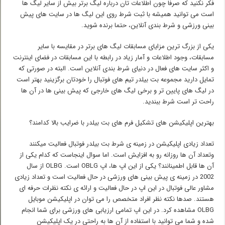
فکر نکنید که صرفا چون اطلاعات تان درباره لیگ برتر بیش از سایر لیگ ها
است می توانید همیشه با ثبت شرط روی این لیگ ها در سایت های پیش
بینی ورزشی و شرط بندی آنلاین، حتما برنده شوید.
یکی از بزرگ ترین مزایای مسابقات لیگ های برتر در مقایسه با سایر
مسابقات، وجود اطلاعات و آمار زیاد در رابطه با این مسابقات در فضای اینترنت
و اکثر سایت های فعال در دنیای شرط بندی آنلاین است. البته در صورتی که
تمایل دارید مجموعه بت بیلدر تیم های فوتبال را خودتان برگزینید بهتر است
در لیگ های پایین تر و برخی لیگ های خارجی که پیش بینی ها در آن ها
راحت تر است شرط ببندید.
بهترین اپلیکیشن های تشکیل فرم های بت بیلدر با ضرایب بالا کدامند؟
تعداد زیادی اپلیکیشن در زمینه ی شرط بت بیلدر فوتبال فعالیت میکنند
وتعداد آن ها روزانه رو به افزایش است. اما سوال اینجاست که کدام یکی از
آن ها قابل اطمینانند؟ یکی از این اپ ها، اپ OBLG است. OLBG از سال
2002 در زمینه ی پیش بینی های ورزشی در حال فعالیت است و تعداد زیادی
مشاور عالی فوتبال در این اپ در حال فعالیت و ارائه ی نکته نظرات حرفه ای
هستند. صدها نکته نظر افراد متخصص را می توان در اپلیکیشن موبایل
OLBG مشاهده کرد. در این اپ تمامی ارزیابی های ورزشی برای شما انجام
شده و شما می توانید با استفاده از آن ها به راحتی در یک اپلیکیشن