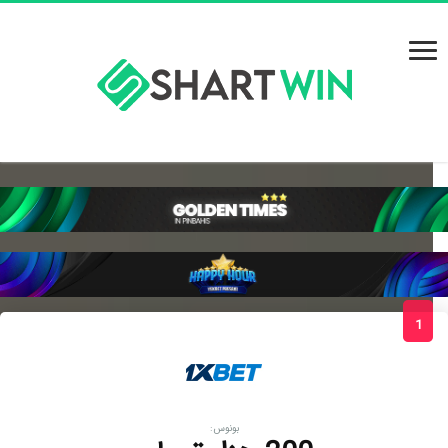
1
بونوس: