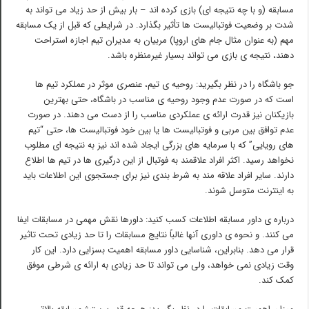
مسابقه (و با چه نتیجه ای) بازی کرده اند – بار بیش از حد زیاد می تواند به
شدت بر وضعیت فوتبالیست ها تأثیر بگذارد. در شرایطی که قبل از یک مسابقه
مهم (به عنوان مثال جام های اروپا) مربیان به مدیران تیم اجازه استراحت
دهند، نتیجه ی بازی می تواند بسیار غیرمنظره باشد.
جو باشگاه را در نظر بگیرید: روحیه ی تیم، عنصری موثر در عملکرد تیم ها
است که در صورت عدم وجود روحیه ی مناسب در باشگاه، حتی بهترین
بازیکنان نیز قدرت ارائه ی عملکردی مناسب را از دست می دهند. در صورت
عدم توافق بین مربی و فوتبالیست ها یا بین خود فوتبالیست ها، حتی “تیم
های رویایی” که با سرمایه های بزرگی ایجاد شده اند نیز به نتیجه ای مطلوب
نخواهد رسید. اکثر افراد علاقمند به فوتبال از این درگیری ها در تیم ها اطلاع
دارند. سایر افراد علاقه مند به شرط بندی نیز برای جستجوی این اطلاعات باید
به اینترنت متوسل شوند.
درباره ی داور مسابقه اطلاعات کسب کنید: داورها نقش مهمی در مسابقات ایفا
می کنند. و نحوه ی داوری آنها غالباً نتایج مسابقات را تا حد زیادی تحت تاثیر
قرار می دهد. بنابراین، شناسایی داور مسابقه اهمیت بسزایی دارد. این کار
وقت زیادی نمی خواهد، ولی می تواند تا حد زیادی به ارائه ی شرطی موفق
کمک کند.