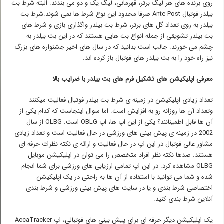
روی برنده های هر لیگ برتر، قهرمانی، لیگ یک و دو می بندند. البته شرط بت
بیلدر فوتبال Ante Post صرفا محدود این نوع شرط ها نمی شوند.شرط بت
بیلدر به روی تعداد گل های برتر، شرط بت بیلدر واگذاری بازی و شرط های
بت بیلدر تشویقی از جمله انواع بت هایی هستند که در این بت بیلدر به
چشم می خورند. جالب است بدانید که در سال های اخیر جشنواره های بزرگ
نیز راه خود را به بت بیلدر های فوتبال باز کرده اند.
معرفی
اپلیکیشن های تشکیل فرم های بت بیلدر با ضرایب بالا
تعداد زیادی اپلیکیشن در زمینه ی شرط بت بیلدر فوتبال فعالیت میکنند
وتعداد آن ها روزانه رو به افزایش است. اما سوال اینجاست که کدام یکی از
آن ها قابل اطمینانند؟ یکی از این اپ ها، اپ OBLG است. OLBG از سال
2002 در زمینه ی پیش بینی های ورزشی در حال فعالیت است و تعداد زیادی
مشاور عالی فوتبال در این اپ در حال فعالیت و ارائه ی نکته نظرات حرفه ای
هستند. صدها نکته نظر افراد متخصص را می توان در اپلیکیشن موبایل
OLBG مشاهده کرد. در این اپ تمامی ارزیابی های ورزشی برای شما انجام
شده و شما می توانید با استفاده از آن ها به راحتی در یک اپلیکیشن
اختصاصی شرط بندی و یا در سایت های پیش بینی ورزشی و شرط بندی
آنلاین شرط بندی کنید.
یک اپلیکیشن دیگر حرفه ای برای پیش بینی های فوتبالی، اپ AccaTracker