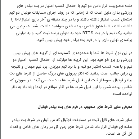
علت محبوبیت قرار دادن دو تیم با احتمال کسب امتیاز در بت بیلدر های
ورزشی بدان دلیل است که تا زمانی که در روند اجرای مسابقات فوتبال دو تیم
احتمال کسب امتیاز داشته باشند و یا در چند دقیقه ی آخر بازی امتیاز 0-0 را
داشته باشند، شما هنوز شانس برنده شدن خواهید داشت. شما همچنین می
توانید یک تیم را در بت BTTS خود به عنوان برنده ثبت کنید و به عبارتی
برنده ی نهایی بازی را در فرم بت بیلدر خود پیش بینی کنید.
در این نوع شرط ها شما با مجموعه ی گسترده ای از گزینه های پیش بینی
ورزشی رو برو خواهید بود. این گزینه ها عبارتند از: احتمال کسب امتیاز دو
تیم و یا عدم کسب امتیاز دو تیم و یا برد تیم میزبان، برد تیم مهمان و نتیجه
ی برابر. جالب است بدانید که اکثر پیروزی های بزرگ حاصل از شرط های بت
بیلدر فوتبال عموما از ثبت این قبیل شرط ها به دست می آیند. در صورتی که
شانس برنده شدن با این قبیل شرط ها در اکثر مواقع در ابتدا زیاد بالا به نظر
نیامده است.
معرفی سایر شرط های محبوب در فرم های بت بیلدر فوتبال
سایر شرط های قابل ثبت در مسابقات فوتبال که می توان در شرط بت بیلدر
هفته ای فوتبال قرار داد شامل شرط های زدن گل در زمان های خاص و تعداد
کل گل ها است.