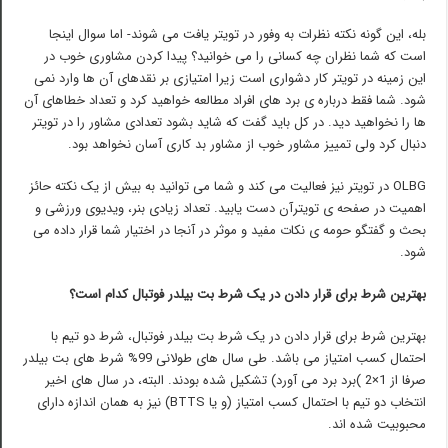
بله، این گونه نکته نظرات به وفور در تویتر یافت می شوند- اما سوال اینجا
است که شما نظران چه کسانی را می خوانید؟ پیدا کردن مشاوری خوب در
این زمینه در تویتر کار دشواری است زیرا امتیازی بر نقدهای آن ها وارد نمی
شود. شما فقط درباره ی برد های افراد مطالعه خواهید کرد و تعداد خطاهای آن
ها را نخواهید دید. در کل باید گفت که شاید بشود تعدادی مشاور را در تویتر
دنبال کرد ولی تمییز مشاور خوب از مشاور بد کاری آسان نخواهد بود.
OLBG در تویتر نیز فعالیت می کند و شما می توانید به بیش از یک نکته حائز
اهمیت در صفحه ی تویترآن دست یابید. تعداد زیادی بنر، ویدیوی ورزشی و
بحث و گفتگو حومه ی نکات مفید و موثر در آنجا در اختیار شما قرار داده می
شود.
بهترین شرط برای قرار دادن در یک شرط بت بیلدر فوتبال کدام است؟
بهترین شرط برای قرار دادن در یک شرط بت بیلدر فوتبال، شرط دو تیم با
احتمال کسب امتیاز می باشد. طی سال های طولانی 99% شرط های بت بیلدر
صرفا از 1×2 )برد برد می آورد) تشکیل شده بودند. البته، در سال های اخیر
انتخاب دو تیم با احتمال کسب امتیاز (و یا BTTS) نیز به همان اندازه دارای
محبوبیت شده اند.