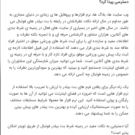
دسترسی پیدا کرد؟
وب سایت ها، بلاگ ها، نرم افزارها و پروفایل ها ی زیادی در دنیای مجازی به
طور مداوم در حال ارائه نکات نظراتشان در رابطه با بت بیلدر های فوتبال می
باشند. در سال های اخیر در بسیاری از سایت های فعال در زمینه ی شرط بندی
های آنلاین، هزاران مشاور و کارشناس حرفه ای و با تجربه نکته نظرات و
اطلاعات مفید و سازنده ای را برای ثبت شرط های ورزشی موفق در اختیار افراد
علاقه مند به شرط بندی قرار می دهند که استفاده از این قبیل اطلاعات لازمه ی
ثبت یک پیش بینی ورزشی موفق برای افراد تازه کار و با حرفه ای در زمینه ی
شرط بندی های آنلاین است. شما می توانید میزان شایستگی این مشاوران را
در فضای اینترنت جستجو کنید و ببینید که بهترین و سودآورترین نظرات را به
خصوص در زمینه فوتبال چه کسی ارائه می دهد.
یک راه دیگر برای یافتن فرم های بت بیلدر با ارزش با ضریب بالا استفاده از
نرم افزار هایی است که امروزه در فضای اینترنت می توانید از آن ها به صورت
رایگان و پولی استفاده کنید. این نرم افزار ها معمولا شرایط مسابقات مختلف
را به صورت سیستماتیک ارزیابی کرده و بهترین بت بیلدر های پیش بینی
ممکن را به شما پیشنهاد می دهند.
آیا دستیابی به نکات مفید در زمینه شرط بت بیلدر فوتبال از طریق تویتر امکان
پذیر است؟