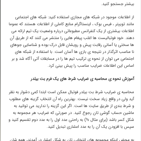
بیشتر جستجو کنید.
از اطلاعات موجود در شبکه های مجازی استفاده کنید: شبکه های اجتماعی
مانند توییتر ، فیس بوک ، اینستاگرام منابع کاملی از اطلاعات هستند که عموما
اطلاعات بیشتری از یک کنفرانس مطبوعاتی درباره وضعیت یک تیم ارائه می
دهند. خود فوتبالیست ها اغلب پیغام هایی را منتشر می کنند که از طریق آن
ها سختی یا آسانی رقابت پیش و رویشان قابل درک بوده و شناسایی جوهای
نا مناسب اثرگذار در نتیجه ی بازی ها آسان است. با استفاده از شبکه های
اجتماعی می توان از نحوه ی ترکیب تیم ها را در مسابقات آتی آگاه شد و بر
اساس این اطلاعات ضرایب مناسب را پیش بینی کرد.
آموزش نحوه ی محاسبه ی ضرایب شرط های یک فرم بت بیلدر
محاسبه ی ضرایب شرط بت بیلدر فوتبال ممکن است ابتدا کمی دشوار به نظر
آید ولی در واقع زیاد سخت نیست. بهترین راه آن انتخاب گزینه های مطلوب
و شرط بندی از طریق سایت ها است. اگر این گزینه را ندارید می توانید به
ماشین حساب گوشی تان رجوع کنید. در صورتی که ضرایب هر مجموعه به
شکل کسر باشد (برای مثال ½) به راحتی عدد اول را به عدد دوم تقسیم کنید و
سپس با افزودن یک آن را به عدد اعشاری تبدیل کنید.
به محض اینکه مجموعه های انتخابی تان به شکل اعشار در آمدند، همه شان