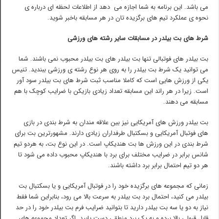
می باشد. این برنامه به شما اجازه می دهد از اطلاعات لحظه ای درباره ی
نحوه ی عملکرد تیم های برگزیده تان در هر مسابقه باخبر شوید.
شرط های بت بیلدر در مسابقات سایر رشته های ورزشی
بت بیلدر های فوتبالی تنها بت بیلدر های بت بیلدر محبوب نمی باشند. شما
می توانید یک شرط بت بیلدر را به روی هر نوع رشته ی ورزشی ببندید. تنیس
یکی از ورزش هایی است که کاملا مناسب ثبت شرط های بت بیلدر سود آور
است. زیرا در هر راند این مسابقه تعداد زیادی بازیکن با ضرایب کوچک با هم
مسابقه می دهند.
بت بیلدر ورزش های آمریکایی نیز بین علاقه مندان به شرط بندی در بازی
های فوتبال آمریکایی و بسکتبال طرفداران زیادی دارند. مشهورترین بت برای
شرط بندی در این ورزش ها بت هندیکاپ است. در این نوع بت، به هردو تیم
شانس برابر در ضرایب مختلف برای برد با هندیکاپ محبوب داده می شود تا
هر دو تیم احتمال برابر برد داشته باشند.
زمانی که مجموعه های برگزیده خود را در فوتبال آمریکایی و یا بسکتبال بت
بیلدر می کنید، احتمال برد بت بیلدر به سرعت بالا می رود، بنابراین شما فقط
نیاز به دو یا سه بت بیلدر دارید تا بتوانید ضرایب فرم بت بیلدر خود را در حد
قابل قبولی بالا برده و به یک برد منطقی دست یابید. اگر تعداد مجموعه های