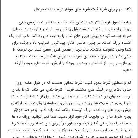
نکات مهم برای شرط ثبت شرط های موفق در مسابقات فوتبال
رعایت اصول اولیه: اکثر شرط بندان ابتدا یک مسابقه را ثبت پیش بینی
ورزشی انتخاب می کنند و درست قبل یا کمی بعد از شروع آن به یک تحلیل
سریع بسنده کرده و پیش بینی های شان را به ثبت می رسانند. خب،این یک
اشتباه بزرگ است. در چنین حالتی امکان پیداکردن ضرایب بالا و برنده برای
شما وجود نخواهد داشت. بنابراین، از همین امروز سعی کنید این توصیه را
جدی بگیرید و برای جستجوی ضرایب با ارزش به آنالیز مسابقات مختلف
بپردازید و پس از شناسایی چندین رویداد با ارزش، شرط های خود را ارائه
دهید.
کم و منطقی شرط بندی کنید: شرط بندانی هستند که در طول هفته روی
حدود 20 بازی در لیگ های مختلف فوتبال شرط بندی می کنند. شرط بندان
برجسته جهان در هر ماه 15-30 بار شرط می بندند. اول از همه قبول کنید که
شرط بندی در سایت های پیش بینی ورزشی، مسابقه یا رقابت بر سر ارائه ی
پیش بینی هایی با اعداد بزرگ نیست. بلکه، شما باید اعتبار و در صد موفق
بودن شرط ها را در اولویت کار خود قرار دهید. شما نمی توانید روزانه ده ها
مسابقه را به درستی آنالیز کرده و به طور مؤثر روی این تعداد رویدادها شرط
بندی کنید. بنابراین، باید روی کیفیت متمرکز شوید، نه بر کمیت. نباید احساس
کنید که مجبور هستید هر روز شرط بندی کنید. روزها یا دوره هایی در سال