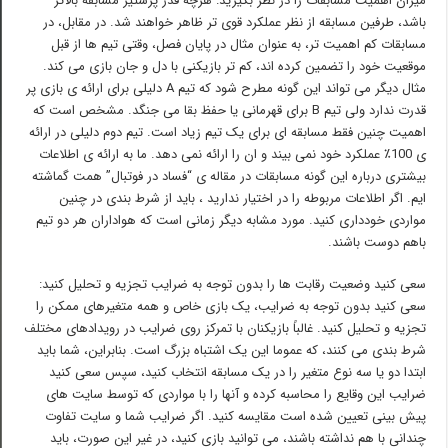
میزان اهمیت مسابقات را در نظر بگیرید: هرچه قدر پرستیژ مسابقه بالاتر
باشد، طرفین مسابقه از نظر عملکرد قوی تر ظاهر خواهند شد. در مقابل، در
مسابقات کم اهمیت تر، به عنوان مثال در پایان فصل، وقتی تیم ها از قبل
موقعیت خود را تضمین کرده اند، کم تر بازیکنی با دل و جان بازی می کند.
مثال دیگر می تواند این گونه مطرح شود که تیم A دلیلی برای ارائه ی بازی پر
قدرت ندارد ولی تیم B برای قهرمانی یا حفظ بقا می جنگد. مشخص است که
اهمیت چنین فقط مسابقه ای برای یک تیم زیاد است. تیم دوم دلیلی در ارائه
ی 100٪ عملکرد خود نمی بیند و ان را ارائه نمی دهد. ما به ارائه ی اطلاعات
بیشتری درباره این گونه مسابقات در مقاله ی “فساد در فوتبال” همت گماشته
ایم. اگر اطلاعات مربوطه را در اختیار ندارید ، باید از شرط بندی در چنین
مواردی خودداری کنید. مورد مشابه دیگر زمانی است که هواداران هر دو تیم
باهم دوست باشند.
سعی کنید وضعیت رقابت ها را بدون توجه به ضرایب تجزیه و تحلیل کنید:
سعی کنید بدون توجه به ضرایب، یک بازی خاص و همه متغیرهای ممکن را
تجزیه و تحلیل کنید. غالباً بازیکنان با تمرکز روی ضرایب در رویدادهای مختلف
شرط بندی می کنند، که عموما این یک اشتباه بزرگ است. بنابراین، شما باید
ابتدا دو یا سه نوع متغیر را در یک مسابقه انتخاب کنید، سپس سعی کنید
ضرایب این وقایع را محاسبه کرده و آنها را با مواردی که توسط سایت های
پیش بینی تعیین شده است مقایسه کنید. اگر ضرایب شما و سایت تفاوت
چندانی با هم نداشته باشند، می توانید بازی کنید، در غیر این صورت، باید