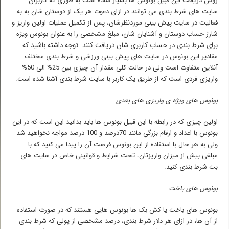
روش دریافت این قبیل بونوس ها بسیار ساده است به طوری که کاربران
سایت های شرط بندی می توانند در ازای دعوت هر یک از دوستان شان به به
فعالیت در سایت پیش بینی موردنظرشان، پس از تکمیل عملیات اولین واریز و
شارژ حساب دوستان و آشنایان شان، مبلغ مشخصی را به عنوان بونوس ویژه
برای شرط بندی در حساب کاربری شان دریافت کنند. توجه داشته باشید که
مقادیر این بونوس در سایت های پیش بینی ورزشی و شرط بندی مختلف
آنلاین متفاوت است ولی در حالت کلی مقدار آن چیزی بین 25% الی 50%
واریزی فردی است که از طریق یک کاربر با سایت شرط بندی آشنا شده است.
بونوس های ویژه ی واریزی های بعدی
اولین چیزی که در رابطه با این قبیل بونوس ها باید بدانید این است که در این
بونوس با اعداد و ارقام بزرگی مانند 70درصد و 100 درصد مواجه نخواهید شد
ولی به هر حال با استفاده از این بونوس فرصت آن را پیدا می کنید که با
مبلغی بیش از میزان واریزتان، تحت شرایط و قوانینی خاص در سایت های
بت شرط بندی کنید.
بونوس های باخت
بونوس های باخت یا کش بک ها بونوس هایی هستند که در صورت استفاده
از آن ها، در ازای هر دلار شرط بندی، درصد مشخصی از پولی که شرط بندی