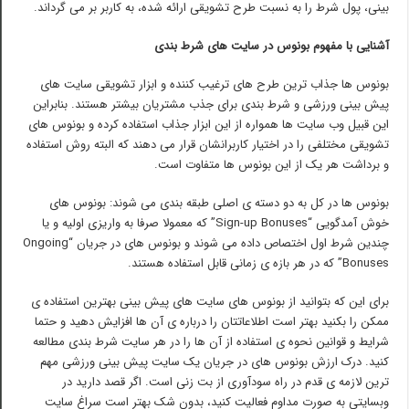
بینی، پول شرط را به نسبت طرح تشویقی ارائه شده، به کاربر بر می گرداند.
آشنایی با مفهوم بونوس در سایت های شرط بندی
بونوس ها جذاب ترین طرح های ترغیب کننده و ابزار تشویقی سایت های
پیش بینی ورزشی و شرط بندی برای جذب مشتریان بیشتر هستند. بنابراین
این قبیل وب سایت ها همواره از این ابزار جذاب استفاده کرده و بونوس های
تشویقی مختلفی را در اختیار کاربرانشان قرار می دهند که البته روش استفاده
و برداشت هر یک از این بونوس ها متفاوت است.
بونوس ها در کل به دو دسته ی اصلی طبقه بندی می شوند: بونوس های
خوش آمدگویی “Sign-up Bonuses” که معمولا صرفا به واریزی اولیه و یا
چندین شرط اول اختصاص داده می شوند و بونوس های در جریان “Ongoing
Bonuses” که در هر بازه ی زمانی قابل استفاده هستند.
برای این که بتوانید از بونوس های سایت های پیش بینی بهترین استفاده ی
ممکن را بکنید بهتر است اطلاعاتتان را درباره ی آن ها افزایش دهید و حتما
شرایط و قوانین نحوه ی استفاده از آن ها را در هر سایت شرط بندی مطالعه
کنید. درک ارزش بونوس های در جریان یک سایت پیش بینی ورزشی مهم
ترین لازمه ی قدم در راه سودآوری از بت زنی است. اگر قصد دارید در
وبسایتی به صورت مداوم فعالیت کنید، بدون شک بهتر است سراغ سایت