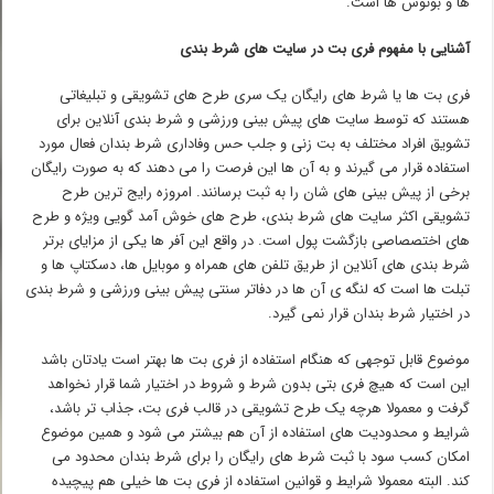
ها و بونوس ها است.
آشنایی با مفهوم فری بت در سایت های شرط بندی
فری بت ها یا شرط های رایگان یک سری طرح های تشویقی و تبلیغاتی
هستند که توسط سایت های پیش بینی ورزشی و شرط بندی آنلاین برای
تشویق افراد مختلف به بت زنی و جلب حس وفاداری شرط بندان فعال مورد
استفاده قرار می گیرند و به آن ها این فرصت را می دهند که به صورت رایگان
برخی از پیش بینی های شان را به ثبت برسانند. امروزه رایج ترین طرح
تشویقی اکثر سایت های شرط بندی، طرح های خوش آمد گویی ویژه و طرح
های اختصصاصی بازگشت پول است. در واقع این آفر ها یکی از مزایای برتر
شرط بندی های آنلاین از طریق تلفن های همراه و موبایل ها، دسکتاپ ها و
تبلت ها است که لنگه ی آن ها در دفاتر سنتی پیش بینی ورزشی و شرط بندی
در اختیار شرط بندان قرار نمی گیرد.
موضوع قابل توجهی که هنگام استفاده از فری بت ها بهتر است یادتان باشد
این است که هیچ فری بتی بدون شرط و شروط در اختیار شما قرار نخواهد
گرفت و معمولا هرچه یک طرح تشویقی در قالب فری بت، جذاب تر باشد،
شرایط و محدودیت های استفاده از آن هم بیشتر می شود و همین موضوع
امکان کسب سود با ثبت شرط های رایگان را برای شرط بندان محدود می
کند. البته معمولا شرایط و قوانین استفاده از فری بت ها خیلی هم پیچیده