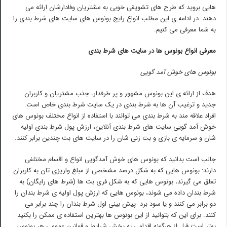
هایی بروید که طرح های تشویقی خوبی به مشتریان وفادارشان ارائه می
دهند. در ادامه ی این مطلب انواع رایج بونوس های سایت های شرط بندی را
به شما معرفی می کنیم.
معرفی انواع بونوس ها در سایت های شرط بندی
بونوس های خوش آمد گویی
هدف از ارائه ی این بونوس مشهور و پر طرفدار، جذب مشتریان و کاربران
جدید و ترغیب آن ها به شرط بندی در یک سایت شرط بندی خاص است.
افراد علاقه مند به شرط بندی می توانند با استفاده از انواع مختلف بونوس های
خوش آمد گویی سایت های شرط بندی آنلاین، ارزش پول شرط بندی اولیه
شان و سرمایه ی بازی و بت زنی شان را در سایت های بت چندین برابر کنند.
جالب است بدانید که بونوس های خوش آمدگویی انواع و اقسام مختلفی
دارند: بونوس هایی که به شکل درصد مشخصی از مبلغ واریزی تان به کاربران
تعلق می گیرند، بونوس هایی که به شکل فری بت ها (شرط های رایگان) به
شرط بندان داده می شوند، بونوس هایی که ارزش پول اولیه ی شرط بندان را
دو برابر می کنند و یا سود برد پیش بینی اول شرط بندان را چند برابر می
کنند. برای این که بتوانید از این بونوس ها بهترین استفاده ی ممکن را بکنید
بهتر است قبل از هرگونه اقدامی به بخش شرایط و قوانین عمومی هر بونوس