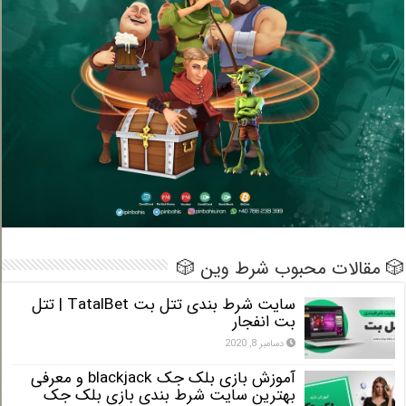
 مقالات محبوب شرط وین 🎲
سایت شرط بندی تتل بت TatalBet | تتل
بت انفجار
دسامبر 8, 2020
آموزش بازی بلک جک blackjack و معرفی
بهترین سایت شرط بندی بازی بلک جک