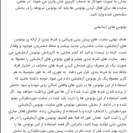
بندان به صورت خودکار به حساب کاربری شان واریز می شوند. در بعضی
سایت ها، برای فعال کردن بونوس ها باید کد بونوس مربوطه را در بخش
مشخص شده وارد کنید.
بونوس های آزمایشی
هدف نهایی سایت های پیش بینی ورزشی و شرط بندی از ارائه ی بونوس
های آزمایشی، جذب مشتریان جدید بیشتر و حفظ مشتریان موجود و وفادار
است. البته بد نیست بدانید که کمتر سایتی به کاربرانش بونوس آزمایشی می
دهد. سایت های شرط بندی معتبر و قوی بونوس های آزمایشی را معمولا به
صورت یک بار مصرف برای امتحان کردن شرط های مختلف در اختیار افراد
علاقه مند به شرط بندی قرار می دهند. به طوری که، به طور متوسط به هر
کاربر معمولا یک بار بونوس آزمایشی داده می شود. توجه داشته باشید که
استفاده از این بونوس ها در بازی های واقعی امکان پذیر نبوده و سود حاصل
از برنده شدن شرط های ثبت شده با آن ها غیر قابل برداشت خواهد بود. اگر
قصد استفاده از این بونوس ها را دارید باید ابتدا در سایت موردنظرتان عضو
شده و در ادامه، از بخش مختص بونوس های سایت، بونوس آزمایشی
موردنظرتان را انتخاب کرده و با استفاده از پشتیبانی زنده، تقاضای فعال سازی
آن را ثبت کنید. همان طور که قبلا هم گفتیم، بونوس های آزمایشی را در هر
سایتی نمی توانید پیدا کنید، بنابراین اگر قصد استفاده از این بونوس ها را
دارید بهتر است قبل از ثبت نام در سایت پیش بینی موردنظرتان، به بخش