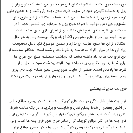
این دسته فری بت ها به شرط بندان این فرصت را می دهند که بدون واریز
پول به حساب کاربری خود در سایت شرط بندی، بت زنی کنند و به همین دلیل
توجه افراد زیادی را به خود جلب می کنند. شما با استفاده از این طرح های
تشویقی ویژه می توانید با صرف هیچ پول و سرمایه ای، شانس خود را در
سایت های شرط بندی به چالش بکشید و از اجرای بازی های جذاب لذت
ببرید. البته این طرح های تشویقی اکثرا زیاد بزرگ نیستند ولی به هر حال
استفاده از آن ها هیچ هزینه ای ندارد و همین موضوع تنها دلیل محبوبیت
زیاد آن ها در میان افراد علاقه مند به شرط بندی شده است. هنگام استفاده از
این فری بت ها به یاد داشته باشید که برداشت مستقیم مبلغ این طرح ها
برای شرط بندان امکان پذیر نخواهد بود. البته برداشت سود حاصل از این
شرط ها بلامانع است. بعضی از سایت های پیش بینی هنگام ثبت نام، برای
جذب مشتریان بیشتر، به آن ها، بدون نیاز به واریز اولیه، فری بت می دهند.
فری بت های شایستگی
فری بت های شایستگی فرصت های کوچکی هستند که در برخی مواقع خاص
در اختیار بعضی از شرط بندان فعال و شایسته و برگزیده، در یک سایت شرط
بندی برای ثبت شرط های رایگان کوچک قرار می گیرند. اگر چه اندازه ی این
فری بت ها در اکثر مواقع کوچک تر از سایر طرح های فری بت ها است ولی
به هر حال آشنایی و درک نحوه ی کار آن ها می تواند در بعضی مواقع برای