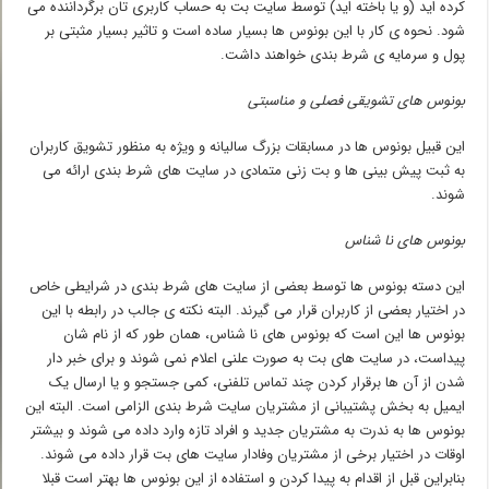
کرده اید (و یا باخته اید) توسط سایت بت به حساب کاربری تان برگرداننده می
شود. نحوه ی کار با این بونوس ها بسیار ساده است و تاثیر بسیار مثبتی بر
پول و سرمایه ی شرط بندی خواهند داشت.
بونوس های تشویقی فصلی و مناسبتی
این قبیل بونوس ها در مسابقات بزرگ سالیانه و ویژه به منظور تشویق کاربران
به ثبت پیش بینی ها و بت زنی متمادی در سایت های شرط بندی ارائه می
شوند.
بونوس های نا شناس
این دسته بونوس ها توسط بعضی از سایت های شرط بندی در شرایطی خاص
در اختیار بعضی از کاربران قرار می گیرند. البته نکته ی جالب در رابطه با این
بونوس ها این است که بونوس های نا شناس، همان طور که از نام شان
پیداست، در سایت های بت به صورت علنی اعلام نمی شوند و برای خبر دار
شدن از آن ها برقرار کردن چند تماس تلفنی، کمی جستجو و یا ارسال یک
ایمیل به بخش پشتیبانی از مشتریان سایت شرط بندی الزامی است. البته این
بونوس ها به ندرت به مشتریان جدید و افراد تازه وارد داده می شوند و بیشتر
اوقات در اختیار برخی از مشتریان وفادار سایت های بت قرار داده می شوند.
بنابراین قبل از اقدام به پیدا کردن و استفاده از این بونوس ها بهتر است قبلا