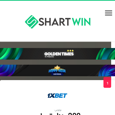
1
بونوس: