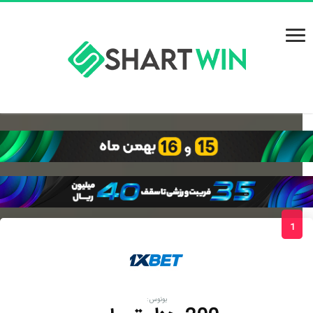
1
بونوس: