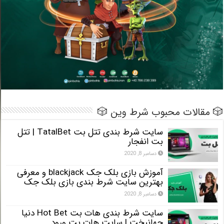
 مقالات محبوب شرط وین 🎲
سایت شرط بندی تتل بت TatalBet | تتل
بت انفجار
دسامبر 8, 2020
آموزش بازی بلک جک blackjack و معرفی
بهترین سایت شرط بندی بازی بلک جک
دسامبر 8, 2020
سایت شرط بندی هات بت Hot Bet دنیا
جهانبخت | سایت هات بت ورود