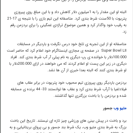
البته او این مقدار را به 1میلیون دلار کاهش داد و با این مبلغ روی پیروزی
پتریوت با 50سنت شرط بندی کرد. متاسفانه این تیم بازی را با نتیجه ی 17-21
به رقیب خود واگذار کرد و همین موضوع تراژدی غمگینی را برای بردزمن رقم
زد.
متاسفانه او از این تجربه ی تلخ خود درس نگرفت و باردیگر در مسابقات
Super Bowl LII در صفحه ی مجازی اینستاگرام خود اعلام کرد که حاضر است
100.000دلار با خواننده ی رپ دیگری به نام پیلی آر آب شرط بندی کند. افراد
دیگری در زیر این پست او اعلام کردند که می خواهند در ازای 200.000دلار با
او شرط بندی کنند که البته بعدا خبری از آن ها نشد.
بردزمن باردیگر روی پیروزی تیم محبوب خود پتریوت در برابر عقاب های
فیلادلفیا با آرآب شرط بندی کرد و عقاب ها توانستند 33- 44 برنده ی مسابقه
شده و بردزمن را با باخت بزرگتری تنها گذاشتند.
متیو وب
جسور
برد و باخت در پیش بینی های ورزشی چیز تازه ای نیستند. تاریخ این باخت
بزرگ به شرط بندی متیو وب، یک شرط بند جسور و بی پروای بریتانیایی و به