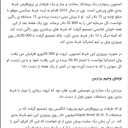
استیون ریچاردز یک پیمانکار ساخت و ساز و یک طرفدار پر پروپاقرص شرط
بندی های ورزشی است. وی در سال 2013 اقدام به ثبت شرط میکسی موفق با
مبلغ اولیه ی 13 دلار کرد. او با پیش بینی درست برنده ی 12 مسابقه ی راگبی
توانست کل سرمایه اش را به 52.800 دلار برساند. وی یک هفته بعد از این
همه خوش شانسی تصمیم گرفت که شرط های بیشتری روی راگبی ثبت کند
که البته دیگر با 13 دلار شرط بندی نکرد، بلکه تصمیم گرفت با 30.000دلار روی
پیروزی ویل بر تیم استرالیا شرط بندی کند.
در صورت پیروزی این شرط استیون، ثروت او 55.000یورو افزایش می یافت
ولی استرالیا توانست با امتیاز 30-26 برنده ی این رقابت شود و بدین ترتیب او
کل سودی را که به دست آورده بود در کمتر از یک هفته از دست داد!
اوضای وخیم بردزمن
بردزمن یک ستاره ی موسیقی هیپ هاپ بود که ثروت زیادی را دوبار با شرط
بندی روی مسابقات سوپر باول از دست داد.
او که طرفدار پر پروپاقرص تیم پتریوت انگلیس بود تصمیم گرفت که در
مسابقات Super Bowl XLVI، 5میلیون دلار روی پیروزی این تیم شرط بندی
کند. در آن زمان یک سایت پیش بینی از او خواست که این کار اغراق آمیز را
انجام ندهد ولی نتوانست بردزمن را از این شرط بندی منصرف کند.