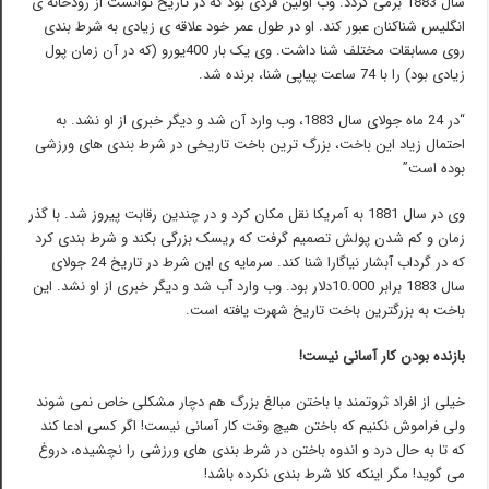
سال 1883 برمی گردد. وب اولین فردی بود که در تاریخ توانست از رودخانه ی
انگلیس شناکنان عبور کند. او در طول عمر خود علاقه ی زیادی به شرط بندی
روی مسابقات مختلف شنا داشت. وی یک بار 400یورو (که در آن زمان پول
زیادی بود) را با 74 ساعت پیاپی شنا، برنده شد.
“در 24 ماه جولای سال 1883، وب وارد آن شد و دیگر خبری از او نشد. به
احتمال زیاد این باخت، بزرگ ترین باخت تاریخی در شرط بندی های ورزشی
بوده است”
وی در سال 1881 به آمریکا نقل مکان کرد و در چندین رقابت پیروز شد. با گذر
زمان و کم شدن پولش تصمیم گرفت که ریسک بزرگی بکند و شرط بندی کرد
که در گرداب آبشار نیاگارا شنا کند. سرمایه ی این شرط در تاریخ 24 جولای
سال 1883 برابر 10.000دلار بود. وب وارد آب شد و دیگر خبری از او نشد. این
باخت به بزرگترین باخت تاریخ شهرت یافته است.
بازنده بودن کار آسانی نیست!
خیلی از افراد ثروتمند با باختن مبالغ بزرگ هم دچار مشکلی خاص نمی شوند
ولی فراموش نکنیم که باختن هیچ وقت کار آسانی نیست! اگر کسی ادعا کند
که تا به حال درد و اندوه باختن در شرط بندی های ورزشی را نچشیده، دروغ
می گوید! مگر اینکه کلا شرط بندی نکرده باشد!