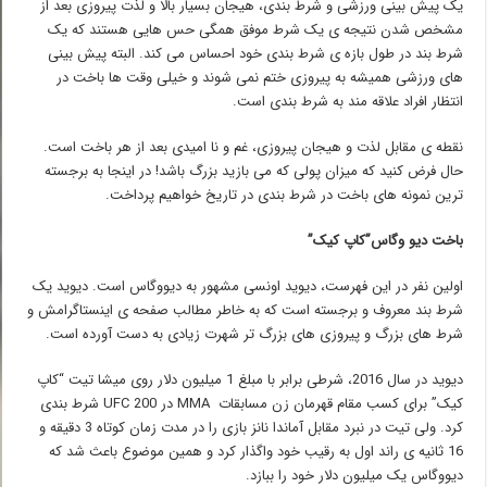
یک پیش بینی ورزشی و شرط بندی، هیجان بسیار بالا و لذت پیروزی بعد از
مشخص شدن نتیجه ی یک شرط موفق همگی حس هایی هستند که یک
شرط بند در طول بازه ی شرط بندی خود احساس می کند. البته پیش بینی
های ورزشی همیشه به پیروزی ختم نمی شوند و خیلی وقت ها باخت در
انتظار افراد علاقه مند به شرط بندی است.
نقطه ی مقابل لذت و هیجان پیروزی، غم و نا امیدی بعد از هر باخت است.
حال فرض کنید که میزان پولی که می بازید بزرگ باشد! در اینجا به برجسته
ترین نمونه های باخت در شرط بندی در تاریخ خواهیم پرداخت.
باخت دیو وگاس”کاپ کیک”
اولین نفر در این فهرست، دیوید اونسی مشهور به دیووگاس است. دیوید یک
شرط بند معروف و برجسته است که به خاطر مطالب صفحه ی اینستاگرامش و
شرط های بزرگ و پیروزی های بزرگ تر شهرت زیادی به دست آورده است.
دیوید در سال 2016، شرطی برابر با مبلغ 1 میلیون دلار روی میشا تیت “کاپ
کیک” برای کسب مقام قهرمان زن مسابقات MMA در UFC 200 شرط بندی
کرد. ولی تیت در نبرد مقابل آماندا نانز بازی را در مدت زمان کوتاه 3 دقیقه و
16 ثانیه ی راند اول به رقیب خود واگذار کرد و همین موضوع باعث شد که
دیووگاس یک میلیون دلار خود را ببازد.