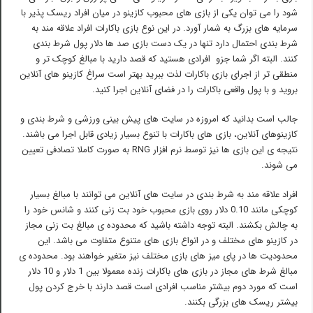
شود را می توان یکی از بازی های محبوب کازینو در میان افراد ریسک پذیر با
سرمایه های بزرگ به شمار آورد. در این نوع بازی باکارات افراد علاقه مند به
شرط بندی احتمال دارد تنها در یک دست بازی صد ها دلار پول شرط بندی
کنند. البته اگر شما جزو افرادی هستید که قصد دارید با مبالغ کوچک تر و
منطقی تر از اجرای بازی باکارات لذت ببرید بهتر است سراغ کازینو های آنلاین
بروید و با پول واقعی باکارات را در فضای آنلاین اجرا کنید.
جالب است بدانید که امروزه در سایت های پیش بینی ورزشی و شرط بندی و
کازینوهای آنلاین، بازی های باکارات با تنوع بسیار زیادی قابل اجرا می باشند.
نتیجه ی این بازی ها نیز توسط نرم افزار RNG به صورت کاملا تصادفی تعیین
می شوند.
افراد علاقه مند به شرط بندی در سایت های آنلاین می توانند با مبالغ بسیار
کوچکی مانند 0.10 دلار روی بازی محبوب خود بت زنی کنند و شانس خود را
به چالش بکشند. البته توجه داشته باشید که محدوده ی مبالغ بت زنی مجاز
در کازینو های مختلف و در انواع بازی های متنوع متفاوت می باشد. این
محدودیت ها در پای میز های بازی مختلف نیز متغیر خواهند بود. محدوده ی
مبالغ شرط های مجاز در بازی های باکارات زنده معمولا بین 1 دلار و 10 دلار
است که مورد دوم بیشتر مناسب افرادی است قصد دارند با خرج کردن پول
بیشتر ریسک های بزرگی بکنند.