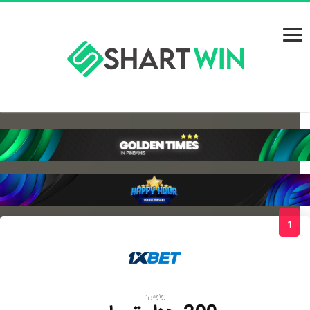
1
بونوس: