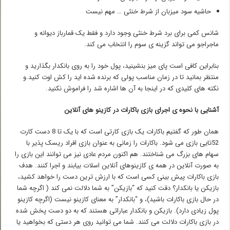
حاشیه سود میزبان از شرط خنثی … مهم نیست
شانس کمی برای برد شرط خنثی وجود دارد و فقط یک قمارباز دیوانه و
ماجراجو می تواند گزینه ی سوم را انتخاب می کند.
بنابراین کافی است پای میز بنشینید، پول خود را به روی بانکدار بگذارید و
منتظر بمانید تا در زمان مناسب پولی که برنده شده اید را کش اوت کنید.و
نکته های کلیدی که در اینجا به آن ها اشاره شد را فراموش نکنید.
آشنایی با نحوه ی اجرای بازی باکارات در کازینو های آنلاین
همان طور که گفتیم باکارات یک بازی کارتی است که با یک تا 8 دست کارت
52تایی بازی می شود. باکارات را زمانی به عنوان بازی افراد ریسک پذیر با
سهام های بزرگ می شناختند. هم اکنون مردم عادی نیز می توانند این بازی را
به صورت آنلاین در همه ی کازینوهای آنلاین اسلات بیابند و اجرا کنند. هدف
بازی باکارات پیش بینی کسی است که با ارزش ترین دست را خواهد کشید،
بازیکن یا بانکدار؟ دقت کنید که “بازیکن” به شما دلالت نمی کند ( اگرچه شما
در حال بازی باکارات باشید)، و “بانکدار” به معنای کازینو نیست (اگرچه کازینو
پول زیادی دارد). بازیکن و بانکدار عباراتی هستند که به دو دست پخش شده
در بازی باکارات دلالت می کنند. شما می توانید روی هر دستی که بخواهید یا