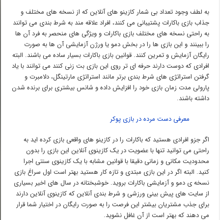
به لطف وجود تعداد بی شمار کازینو های آنلاین که از نسخه های مختلف و
جذاب بازی باکارات پشتیبانی می کنند، افراد علاقه مند به شرط بندی می توانند
به راحتی نسخه های مختلف بازی باکارات و ویژگی های منحصر به فرد آن ها
را ببینند و این بازی ها را در بخش دمو یا ورژن آزمایشی آن ها به صورت
رایگان آزمایش و تمرین کنند. قوانین بازی باکارات بسیار ساده می باشند. البته
افرادی که دوست دارند حرفه ای تر روی این بازی بت زنی کنند می توانند با یاد
گرفتن استراتژی های شرط بندی برتر مانند استراتژی مارتینگل، دلامبرت و
پارولی مدت زمان بازی خود را افزایش داده و شانس بیشتری برای برنده شدن
داشته باشند.
معرفی دست مرده در بازی پوکر
اگر جزو افرادی هستید که باکارات را در کازینو های واقعی بازی کرده اید به
راحتی می توانید تنها با عضویت در یک کازینوی آنلاین این بازی را بدون
محدودیت مکانی و زمانی دقیقا با قوانین مشابه با یک کازینوی سنتی اجرا
کنید. البته اگر در این بازی مبتدی و تازه کار هستید بهتر است اول سراغ بازی
نسخه ی دمو و آزمایشی باکارات بروید. خوشبختانه در سال های اخیر بسیاری
از سایت های پیش بینی ورزشی و شرط بندی آنلاین که کازینوی آنلاین دارند
برای جذب مشتریان بیشتر این فرصت را به صورت رایگان در اختیار شما قرار
می دهند که بهتر است از آن غافل نشوید.