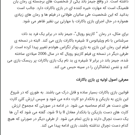
داشته است. در واقع جیمز باند یکی از شخصیت های برجسته ی رمان یان
فلمینگ است که مهارت خیره کننده ای در بازی باکارات دارد. جالب است
بدانید که این شخصیت طی سالیان طولانی در فیلم ها و رمان های زیادی
همواره در حال اجرای بازی باکارات با مهارتی بی نظیر ظاهر می شود.
برای مثال، در رمان ” کازینو رویال”، جیمز باند در برابر یک فرد بد ذات
سرشناس با نام ویلیانوس لا شیفره باکارات بازی می کند. البته در نسخه ی
فیلم این رمان این بازی به بازی پوکر تگزاس هولدم تغییر پیدا کرده است. از
طرفی دیگر در نسخه ی فیلم کازینو رویال که در سال 2006 میلادی ساخته
شده، جیمز باند در برابر لا شیفره ی بد نام یک بازی باکارات پر ریسک بازی می
کند و نفس تماشاگران را در سینه حبس می کند.
معرفی اصول اولیه ی بازی باکارات
قوانین بازی باکارات بسیار ساده و قابل درک می باشند. به طوری که در شروع
این بازی به بازیکن و بانکدار دو کارت داده می شود و سپس ارزش کلی کارت
های دست هر کدام محاسبه می شود. در ادامه در صورتی که مجموع ارزش
کارت های دست بازیکن یا بانکدار معادل 8 یا 9 شود، گفته می شود که آن ها
یک دست نچرال دارند و بازی تمام می شود. از طرفی دیگر در صورتی که هیچ
کدام دست نچرال نداشته باشند، بازی ادامه پیدا می کند.