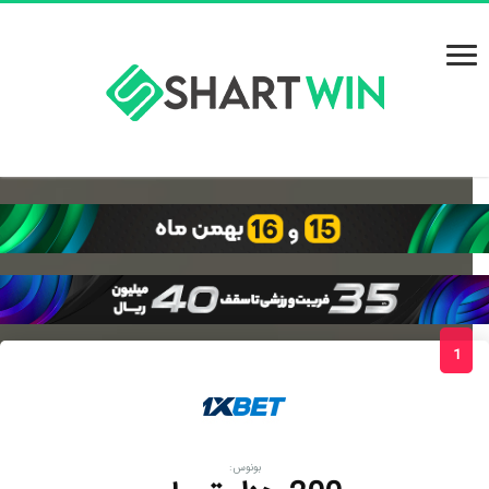
1
بونوس: