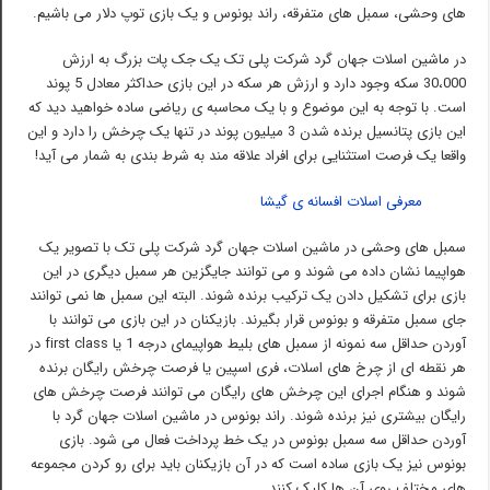
های وحشی، سمبل های متفرقه، راند بونوس و یک بازی توپ دلار می باشیم.
در ماشین اسلات جهان گرد شرکت پلی تک یک جک پات بزرگ به ارزش
30،000 سکه وجود دارد و ارزش هر سکه در این بازی حداکثر معادل 5 پوند
است. با توجه به این موضوع و با یک محاسبه ی ریاضی ساده خواهید دید که
این بازی پتانسیل برنده شدن 3 میلیون پوند در تنها یک چرخش را دارد و این
واقعا یک فرصت استثنایی برای افراد علاقه مند به شرط بندی به شمار می آید!
معرفی اسلات افسانه ی گیشا
سمبل های وحشی در ماشین اسلات جهان گرد شرکت پلی تک با تصویر یک
هواپیما نشان داده می شوند و می توانند جایگزین هر سمبل دیگری در این
بازی برای تشکیل دادن یک ترکیب برنده شوند. البته این سمبل ها نمی توانند
جای سمبل متفرقه و بونوس قرار بگیرند. بازیکنان در این بازی می توانند با
آوردن حداقل سه نمونه از سمبل های بلیط هواپیمای درجه 1 یا first class در
هر نقطه ای از چرخ های اسلات، فری اسپین یا فرصت چرخش رایگان برنده
شوند و هنگام اجرای این چرخش های رایگان می توانند فرصت چرخش های
رایگان بیشتری نیز برنده شوند. راند بونوس در ماشین اسلات جهان گرد با
آوردن حداقل سه سمبل بونوس در یک خط پرداخت فعال می شود. بازی
بونوس نیز یک بازی ساده است که در آن بازیکنان باید برای رو کردن مجموعه
های مختلف روی آن ها کلیک کنند.