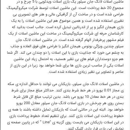
ماشین اسلات لانگ جان سیلور یک بازی اسلات ویدئویی با 5 چرخ و در
مجموع 20 خط پرداخت است. این ماشین اسلات توسط شرکت میکروگیمینگ
طراحی شده است و در ساخت آن از گرافیکی عالی و هنر های تصویری بی
نظیری استفاده شده است و همین موضوع هم این ماشین اسلات را به یک
بازی هیجان انگیز و پر از اندرنالین تبدیل کرده است. جالب است بدانید که
کارشناسان حرفه ای شرکت میکروگیمینگ در ساخت این ماشین اسلات از یک
فیلم مشهور پرطرفدار الهام گرفته شده است. در ماشین اسلات لانگ جان
سیلور چندین ویژگی بونوس هیجان انگیز با طراحی های فوق العاده و جذاب
به چشم می خورد که جذابیت بازی با این اسلات را دو چندان می کند. اگر شما
هم جزو دوستداران فیلم های بی نظیر هستید، به احتمال زیاد این ماشین
اسلات یکی از مناسب ترین بازی ها برای شما خواهد بود زیرا در این بازی از
عناصر و تصاویر بی نظیر زیادی استفاده شده است.
در ماشین اسلات لانگ جان سیلور، بازیکنان می توانند با حداقل اندازه ی سکه
ی مجاز 0.01 یورو در هر خط شرط بندی کنند. حداکثر مبلغ مجاز برای شرط
بندی در هر خط معادل 10 یورو می باشد. بدین ترتیب مبلغ کل قابل شرط
بستن روی هر چرخش در بازی اسلات لانگ جان سیلور معادل 200 یورو
خواهد بود. البته این در حالتی است که بازیکنان تمایل داشته باشند با همه ی
خطوط پرداخت این اسلات بازی کنند. برای تنظیم تعداد خطوط پرداخت بازی
در این اسلات بازیکنان می بایست روی گزینه ی “Line ” که در پایین صفحه ی
نمایش این بازی قرار دارد، کلیک کنند.