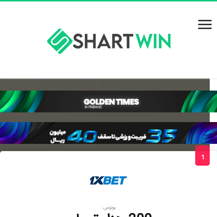
1
بونوس: