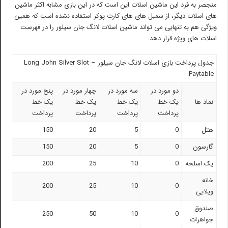
منجصر به فرد این ماشین اسلات این است که در این بازی مشابه اکثر ماشین
های اسلات دیگر، از سمبل های های کارت پوکر استفاده نشده است که همین
ویژگی هم به تنهایی می تواند ماشین اسلات لانگ جان سیلور را در فهرست
اسلات های ویژه قرار دهد.
جدول پرداخت بازی اسلات لانگ جان سیلور – Long John Silver Slot
Paytable
دو مورد در
سه مورد در
چهار مورد در
پنج مورد در
نماد ها
یک خط
یک خط
یک خط
یک خط
پرداخت
پرداخت
پرداخت
پرداخت
هتل
0
5
20
150
گارسون
0
5
20
150
یک اسلحه
0
10
25
200
خانه
200
25
10
0
ویلایی
صندوق
250
50
10
0
جواهرات