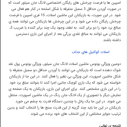
اسپین ها یا فرصت چرخش های رایگان اختصاصی لانگ جان سیلور است که
در صورت آوردن حداقل 3 سمبل متفرقه با شکل اسلحه در کنار هم فعال می
شود. در این صورت، به بازیکنان این ماشین اسلات، 15 فری اسپین با فرصت
چرخش رایگان داده می شود و در این چرخش ها بازیکنان می توانند همه ی
مبالغ برد خود را دو برابر کنند. به لطف وجود یک چند برابر کننده با ضریب 2،
بازیکنان می توانند به مبالغ نقدی بزرگی بعد از اجرای این بازی دسترسی
داشته باشند.
اسلات کوکتیل های جذاب
دومین ویژگی بونوس ماشین اسلات لانگ جان سیلور، ویژگی بونوس پول نقد
شوک دهنده است که بازیکنان می توانند با آوردن حداقل دو سمبل متفرقه با
شکل ماشین اسپورت، این ویژگی بی نظیر را فعال کنند. در این جا از بازیکنان
خواسته می شود که یک بازی کوچک جانبی اجرا کنند تا بتوانند مبلغ برد خود
را در این بازی مشخص کنند. برای اجرای این بازی، بازیکنان به یک صفحه ی
نمایش دیگر با تصویری از یک لانگ جان رنگ در یک ماشین اسپورت، منتقل
می شوند. در این جا یک پانل با چندین دستگاه قدرت به چشم می خورد.
بازیکنان در این جا باید چند گزینه از این قدرت سنج ها را انتخاب کنند و بدین
ترتیب جوایز مختلفی از این انتخاب های خود برنده می شوند.
نتیجه ی نهایی