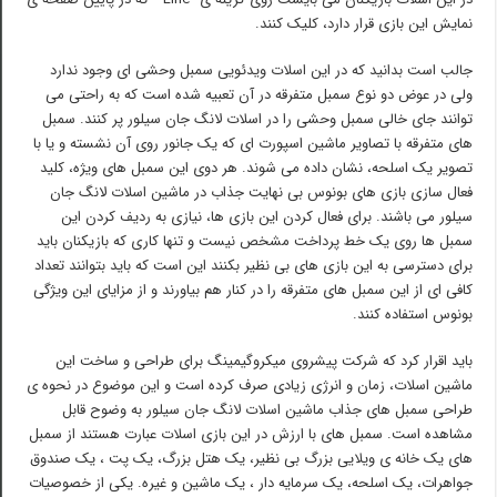
نمایش این بازی قرار دارد، کلیک کنند.
جالب است بدانید که در این اسلات ویدئویی سمبل وحشی ای وجود ندارد
ولی در عوض دو نوع سمبل متفرقه در آن تعبیه شده است که به راحتی می
توانند جای خالی سمبل وحشی را در اسلات لانگ جان سیلور پر کنند. سمبل
های متفرقه با تصاویر ماشین اسپورت ای که یک جانور روی آن نشسته و یا با
تصویر یک اسلحه، نشان داده می شوند. هر دوی این سمبل های ویژه، کلید
فعال سازی بازی های بونوس بی نهایت جذاب در ماشین اسلات لانگ جان
سیلور می باشند. برای فعال کردن این بازی ها، نیازی به ردیف کردن این
سمبل ها روی یک خط پرداخت مشخص نیست و تنها کاری که بازیکنان باید
برای دسترسی به این بازی های بی نظیر بکنند این است که باید بتوانند تعداد
کافی ای از این سمبل های متفرقه را در کنار هم بیاورند و از مزایای این ویژگی
بونوس استفاده کنند.
باید اقرار کرد که شرکت پیشروی میکروگیمینگ برای طراحی و ساخت این
ماشین اسلات، زمان و انرژی زیادی صرف کرده است و این موضوع در نحوه ی
طراحی سمبل های جذاب ماشین اسلات لانگ جان سیلور به وضوح قابل
مشاهده است. سمبل های با ارزش در این بازی اسلات عبارت هستند از سمبل
های یک خانه ی ویلایی بزرگ بی نظیر، یک هتل بزرگ، یک پت ، یک صندوق
جواهرات، یک اسلحه، یک سرمایه دار ، یک ماشین و غیره. یکی از خصوصیات